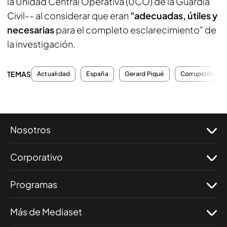
la Unidad Central Operativa (UCO) de la Guardia
Civil-- al considerar que eran
"adecuadas, útiles y
necesarias
para el completo esclarecimiento" de
la investigación.
TEMAS
Actualidad
España
Gerard Piqué
Corrupción
Nosotros
Corporativo
Programas
Más de Mediaset