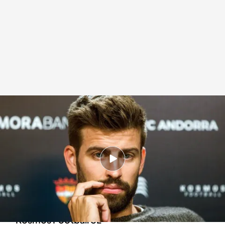
Por qué ha bloqueado la jueza una de las cuentas de la empresa de Gerard
Piqué
Europa Press
23 ABR 2024 - 20:42h.
La jueza que investiga el caso ha acordado el
bloqueo de una cuenta bancaria
perteneciente a la empresa de Gerard Piqué,
Kosmos Football SL