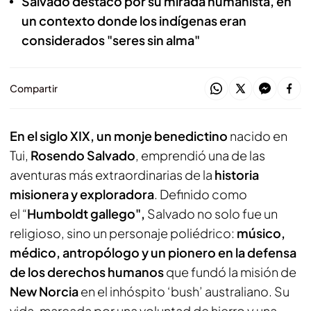
Salvado destacó por su mirada humanista, en
un contexto donde los indígenas eran
considerados "seres sin alma"
Compartir
En el siglo XIX, un monje benedictino
nacido en
Tui,
Rosendo Salvado
, emprendió una de las
aventuras más extraordinarias de la
historia
misionera y exploradora
. Definido como
el “
Humboldt gallego",
Salvado no solo fue un
religioso, sino un personaje poliédrico:
músico,
médico, antropólogo y un pionero en la defensa
de los derechos humanos
que fundó la misión de
New Norcia
en el inhóspito ‘bush’ australiano. Su
vida, marcada por una voluntad de hierro y una