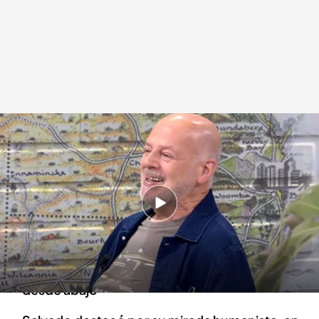
Valentín Carrera en su entrevista con Manso
.
Realización: Gabriel Pérez
Iglesias
Miguel Manso
21 MAY 2026 - 14:59h.
El escritor y periodista berciano ha sido
galardonado con el Primer Premio Altaïr de
Literatura de Viajes por su obra ‘El mundo
desde abajo’