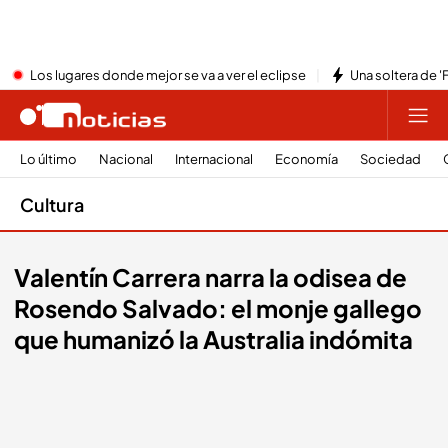
Los lugares donde mejor se va a ver el eclipse
Una soltera de '
Lo último
Nacional
Internacional
Economía
Sociedad
Cultura
Valentín Carrera narra la odisea de
Rosendo Salvado: el monje gallego
que humanizó la Australia indómita