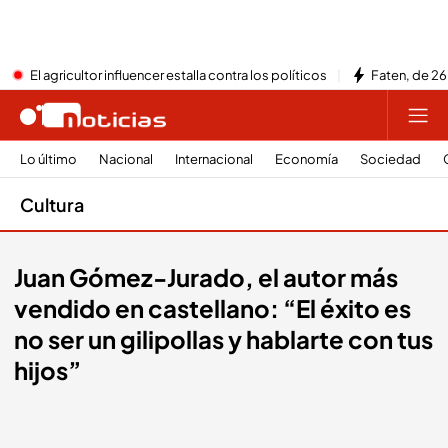
El agricultor influencer estalla contra los políticos
Faten, de 26
Lo último
Nacional
Internacional
Economía
Sociedad
Cultura
Juan Gómez-Jurado, el autor más
vendido en castellano: “El éxito es
no ser un gilipollas y hablarte con tus
hijos”