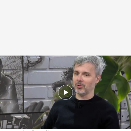
Una imagen de Juan Gómez-Jurado en su entrevista con Manso
.
Realización: Gabriel Pérez Iglesias
Miguel Manso
03 MAR 2026 - 14:42h.
El autor madrileño publica ‘Mentira’, su
primera novela tras la saga ‘Reina Roja’
“El arte consiste alcanzar verdades diciendo