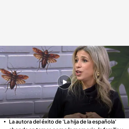
Una imagen de Karina Sainz Borgo en su entrevista con Manso
.
Realización: Gabriel Pérez Iglesias
Miguel Manso
23 FEB 2026 - 14:41h.
La escritora y periodista publica ‘Nazarena’, la
historia de una familia desgarrada a finales del
siglo XIX.
La autora del éxito de 'La hija de la española'