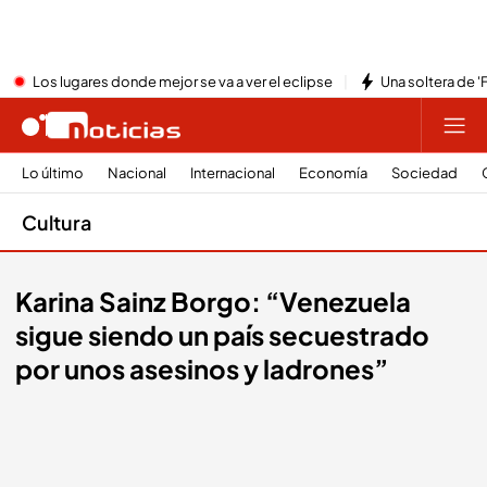
Los lugares donde mejor se va a ver el eclipse
Una soltera de '
Lo último
Nacional
Internacional
Economía
Sociedad
Cultura
Karina Sainz Borgo: “Venezuela
sigue siendo un país secuestrado
por unos asesinos y ladrones”