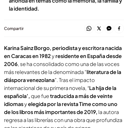
ahonda en temas como la memoria, la familia y
la identidad.
Compartir
Karina Sainz Borgo, periodista y escritora nacida
en Caracas en 1982
y
residente en España desde
2006
, se ha consolidado como una de las voces
más relevantes de la denominada “
literatura de la
diáspora venezolana
”. Tras el impacto
internacional de su primera novela,
‘La hija de la
española’,
que fue
traducida a más de veinte
idiomas
y
elegida por la revista Time como uno
de los libros más importantes de 2019,
la autora
regresa a las librerías con una obra que profundiza
en las cicatrices de su país de origen.