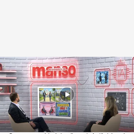
Conchita Díaz, jefa de formación de IA en Google conversa con Miguel
Manso en Cuatro
.
Realización: Gabriel Pérez Iglesias
Miguel Manso
04 DIC 2025 - 17:11h.
Confiesa que la IA le ha salvado la vida porque
monitoriza una cardiopatía congénita que le
produce desmayos