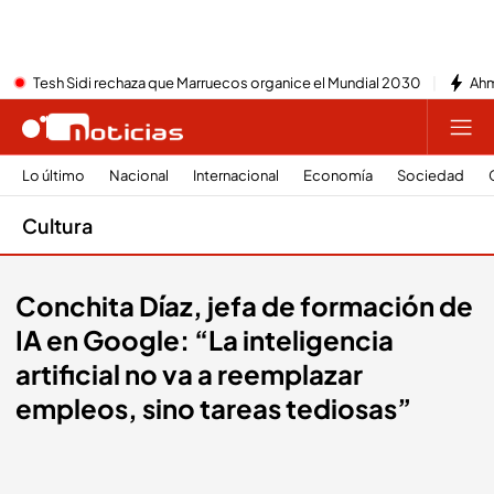
Tesh Sidi rechaza que Marruecos organice el Mundial 2030
Ahm
Lo último
Nacional
Internacional
Economía
Sociedad
Cultura
Conchita Díaz, jefa de formación de
IA en Google: “La inteligencia
artificial no va a reemplazar
empleos, sino tareas tediosas”