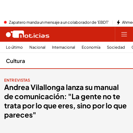
Zapatero manda un mensaje a un colaborador de 'EBDT'
Ahmed
Lo último
Nacional
Internacional
Economía
Sociedad
Cultura
ENTREVISTAS
Andrea Vilallonga lanza su manual
de comunicación: "La gente no te
trata por lo que eres, sino por lo que
pareces"