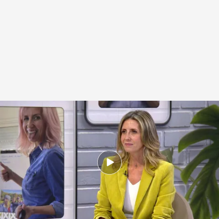
La experta en comunicación publica una guía sobre cómo recuperar la
propia voz en un mundo saturado de ruido
.
IMAGEN: Noticias Cuatro
Miguel Manso
27 NOV 2025 - 14:46h.
La experta en comunicación y formadora de
Operación Triunfo publica el libro titulado ‘Ni
puto caso’