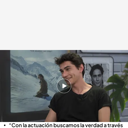
La preparación de su papel en la sociedad de la nieve es el origen del debut
literario de Enzo Vogrincic
.
IMAGEN: Noticias Cuatro
Miguel Manso
07 OCT 2025 - 14:43h.
El uruguayo escribe un libro la vertiginosa
experiencia de protagonizar ‘La sociedad de la
nieve’
“Con la actuación buscamos la verdad a través