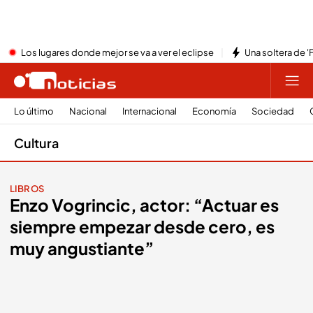
Los lugares donde mejor se va a ver el eclipse
Una soltera de '
Lo último
Nacional
Internacional
Economía
Sociedad
Cultura
LIBROS
Enzo Vogrincic, actor: “Actuar es
siempre empezar desde cero, es
muy angustiante”