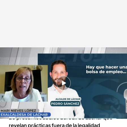
Mari Nieves López, exalcaldesa de Láchar
.
cuatro.com
En boca de todos
09 MAY 2024 - 13:22h.
Así son las supuestas grabaciones recogidas
en el despacho del alcalde de Láchar, en
Granada
20 presuntos audios del edil de Láchar que
revelan prácticas fuera de la legalidad