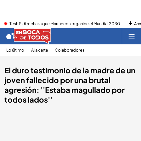
Tesh Sidi rechaza que Marruecos organice el Mundial 2030
Ahm
Lo último
A la carta
Colaboradores
El duro testimonio de la madre de un
joven fallecido por una brutal
agresión: ''Estaba magullado por
todos lados''