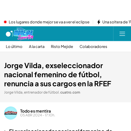
Los lugares donde mejor se va a ver el eclipse
Una soltera de '
Lo último
A la carta
Risto Mejide
Colaboradores
Jorge Vilda, exseleccionador
nacional femenino de fútbol,
renuncia a sus cargos en la RFEF
Jorge Vilda, entrenador de fútbol
.
cuatro.com
Todo es mentira
05 ABR 2024 - 17:10h.