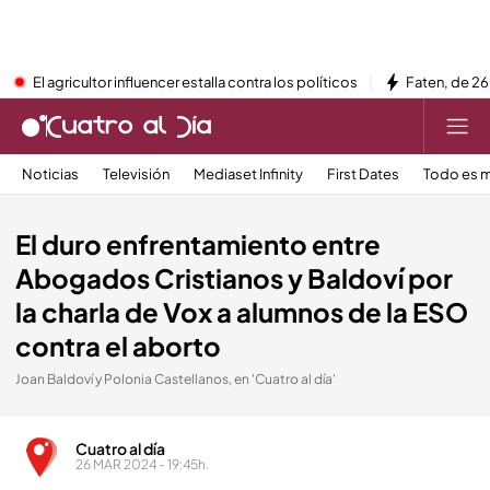
El agricultor influencer estalla contra los políticos
Faten, de 26
Noticias
Televisión
Mediaset Infinity
First Dates
Todo es m
El duro enfrentamiento entre
Abogados Cristianos y Baldoví por
la charla de Vox a alumnos de la ESO
contra el aborto
Joan Baldoví y Polonia Castellanos, en 'Cuatro al día'
Cuatro al día
26 MAR 2024 - 19:45h.