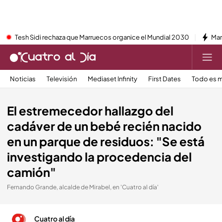
Tesh Sidi rechaza que Marruecos organice el Mundial 2030
Mar
Noticias
Televisión
Mediaset Infinity
First Dates
Todo es m
El estremecedor hallazgo del
cadáver de un bebé recién nacido
en un parque de residuos: "Se está
investigando la procedencia del
camión"
Fernando Grande, alcalde de Mirabel, en 'Cuatro al día'
Cuatro al día