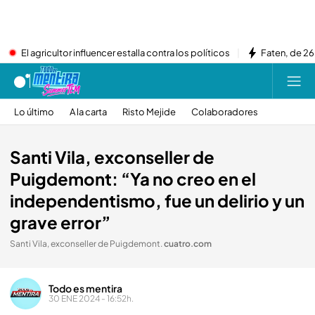
El agricultor influencer estalla contra los políticos
Faten, de 26
Lo último
A la carta
Risto Mejide
Colaboradores
Santi Vila, exconseller de
Puigdemont: “Ya no creo en el
independentismo, fue un delirio y un
grave error”
Santi Vila, exconseller de Puigdemont
.
cuatro.com
Todo es mentira
30 ENE 2024 - 16:52h.