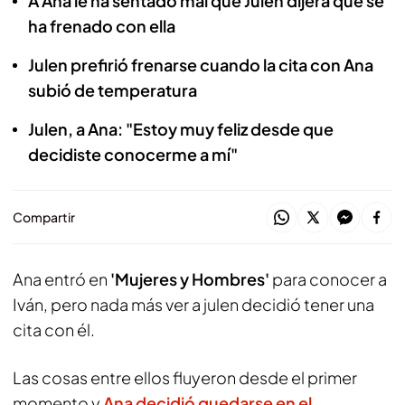
A Ana le ha sentado mal que Julen dijera que se
ha frenado con ella
Julen prefirió frenarse cuando la cita con Ana
subió de temperatura
Julen, a Ana: "Estoy muy feliz desde que
decidiste conocerme a mí"
Compartir
Ana entró en
'Mujeres y Hombres'
para conocer a
Iván, pero nada más ver a julen decidió tener una
cita con él.
Las cosas entre ellos fluyeron desde el primer
momento y
Ana decidió quedarse en el