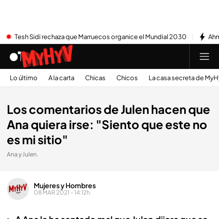
Tesh Sidi rechaza que Marruecos organice el Mundial 2030
Ahm
Lo último
A la carta
Chicas
Chicos
La casa secreta de My
Los comentarios de Julen hacen que
Ana quiera irse: "Siento que este no
es mi sitio"
Ana y Julen.
Mujeres y Hombres
08 MAR 2021 - 14:12h.