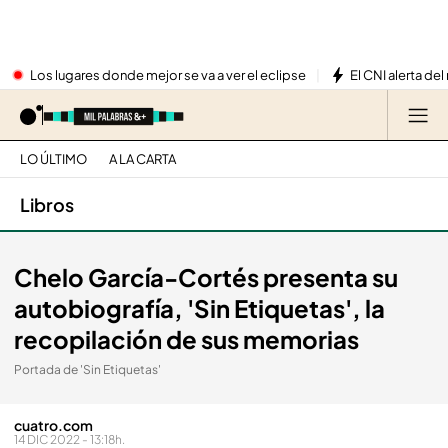
Los lugares donde mejor se va a ver el eclipse
El CNI alerta del
LO ÚLTIMO
A LA CARTA
Libros
Chelo García-Cortés presenta su
autobiografía, 'Sin Etiquetas', la
recopilación de sus memorias
Portada de 'Sin Etiquetas'
cuatro.com
14 DIC 2022 - 13:18h.