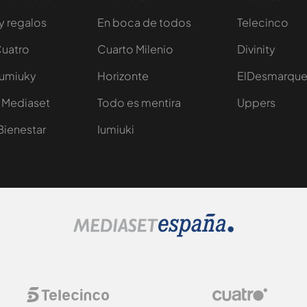
y regalos
En boca de todos
Telecinco
Cuatro
Cuarto Milenio
Divinity
Iumiuky
Horizonte
ElDesmarqu
 Mediaset
Todo es mentira
Uppers
Bienestar
Iumiuki