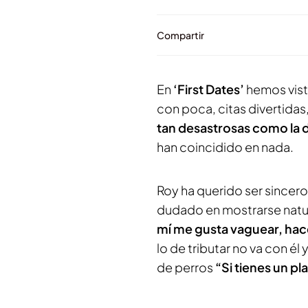
Compartir
En
‘First Dates’
hemos vist
con poca, citas divertidas,
tan desastrosas como la 
han coincidido en nada.
Roy ha querido ser sincer
dudado en mostrarse natura
mí me gusta vaguear, hac
lo de tributar no va con 
de perros
“Si tienes un p