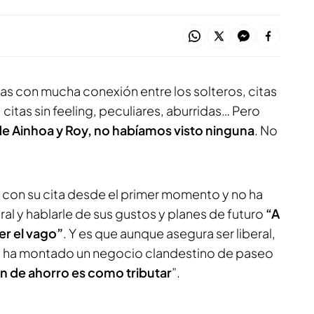
as con mucha conexión entre los solteros, citas
 citas sin feeling, peculiares, aburridas… Pero
de Ainhoa y Roy, no habíamos visto ninguna
. No
o con su cita desde el primer momento y no ha
l y hablarle de sus gustos y planes de futuro
“A
er el vago”
. Y es que aunque asegura ser liberal,
él y ha montado un negocio clandestino de paseo
lan de ahorro es como tributar
”.