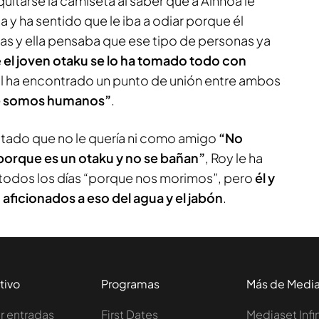
uitarse la camiseta al saber que a Ainhoa le
y ha sentido que le iba a odiar porque él
as y ella pensaba que ese tipo de personas ya
e
el joven otaku se lo ha tomado todo con
nal ha encontrado un punto de unión entre ambos
ue somos humanos”
.
soltado que no le quería ni como amigo
“No
porque es un otaku y no se bañan”
, Roy le ha
todos los días “porque nos morimos”, pero
él y
aficionados a eso del agua y el jabón
.
tivo
Programas
Más de Medi
 entradas
First Dates
Mediaset Infi