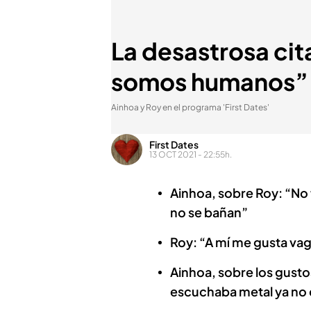
La desastrosa cit
somos humanos”
Ainhoa y Roy en el programa 'First Dates'
First Dates
13 OCT 2021 - 22:55h.
Ainhoa, sobre Roy: “No 
no se bañan”
Roy: “A mí me gusta vag
Ainhoa, sobre los gust
escuchaba metal ya no e