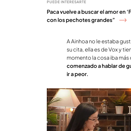
PUEDE INTERESARTE
Paca vuelve a buscar el amor en ‘F
con los pechotes grandes”
A Ainhoa no le estaba gu
su cita, ella es de Vox y t
momento la cosa iba más
comenzado a hablar de gu
ir a peor.