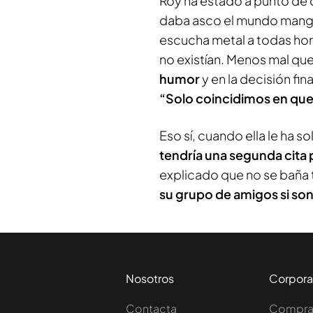
Roy ha estado a punto de q
daba asco el mundo manga 
escucha metal a todas hor
no existían. Menos mal qu
humor
y en la decisión fi
“Solo coincidimos en q
Eso sí, cuando ella le ha 
tendría una segunda cita 
explicado que no se baña 
su grupo de amigos si son 
Nosotros
Corpora
Contacta
Comprar