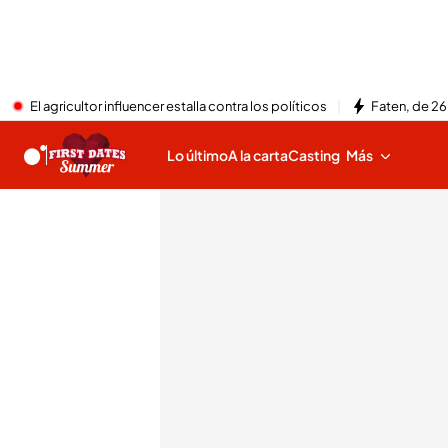
El agricultor influencer estalla contra los políticos
Faten, de 26
Lo último
A la carta
Casting
Más