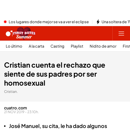
Los lugares donde mejor se va a ver el eclipse
Una soltera de '
Lo último
A la carta
Casting
Playlist
Nidito de amor
Firs
Cristian cuenta el rechazo que
siente de sus padres por ser
homosexual
Cristian.
cuatro.com
21 NOV 2019 - 23:10h.
José Manuel, su cita, le ha dado algunos