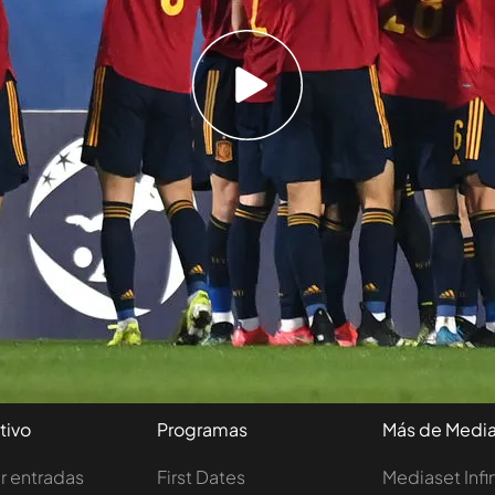
uperado del primer palo de
Puado
cuando
os volvió a quedar en cuadro. El jugador del
da y cuando llegó al fondo puso un balón al
illar que venía en carrera remató de primeras
portero esloveno. El centrocampista español
tivo
Programas
Más de Medi
 entradas
First Dates
Mediaset Infi