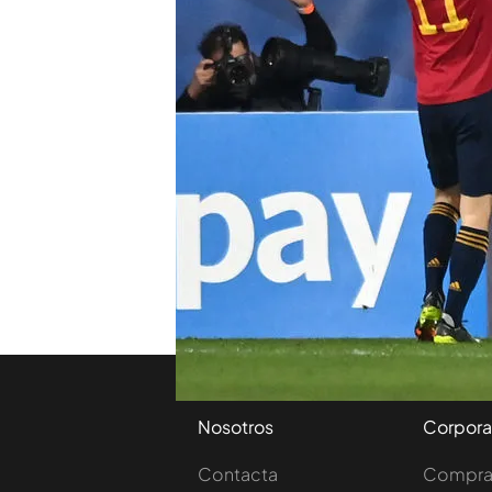
Compartir
Eslovania no se había rec
Cucurella al contragolpe l
Getafe cabalgó por la ban
centro del área para que V
siendo imposible para el 
puso el 0-2 en el 54.
Nosotros
Corpora
Contacta
Comprar