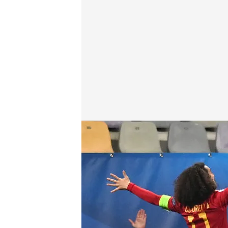
Gonzalo Villar puso el 0-2
Deportes Cuatro
24 MAR 2021 - 19:29h.
Cucurella se marcó una g
España golpeó en pocos