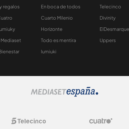
y regalos
En boca de todos
Telecinco
Cuatro
Cuarto Milenio
Divinity
Iumiuky
Horizonte
ElDesmarqu
 Mediaset
Todo es mentira
Uppers
Bienestar
Iumiuki