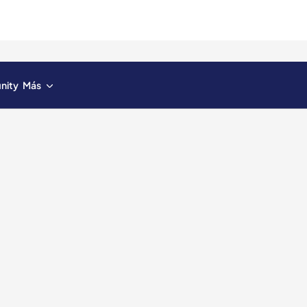
inity
Más