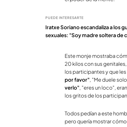
PUEDE INTERESARTE
Iratxe Soriano escandaliza a los g
sexuales: "Soy madre soltera de c
Este monje mostraba cómo
20 kilos con sus genitale
los participantes y que le
por favor"
, "Me duele solo
verlo"
, "eres un loco", er
los gritos de los particip
Todos pedían a este hombr
pero quería mostrar cómo 