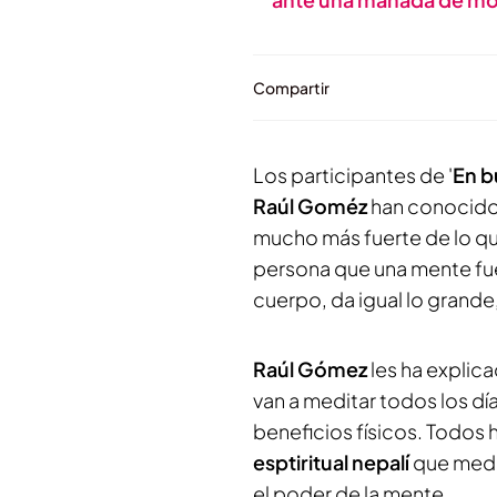
Compartir
Los participantes de '
En b
Raúl Goméz
han conocido 
mucho más fuerte de lo q
persona que una mente fue
cuerpo, da igual lo grand
Raúl Gómez
les ha explic
van a meditar todos los dí
beneficios físicos. Todos
esptiritual nepalí
que medi
el poder de la mente.