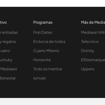
tivo
Programas
Más de Medi
 entradas
First Dates
Mediaset Infi
y regalos
En boca de todos
Telecinco
Cuatro
Cuarto Milenio
Divinity
Iumiuky
Horizonte
ElDesmarqu
 Mediaset
Todo es mentira
Uppers
Bienestar
Iumiuki