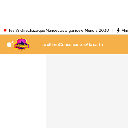
Tesh Sidi rechaza que Marruecos organice el Mundial 2030
Ahm
Lo último
Concursantes
A la carta