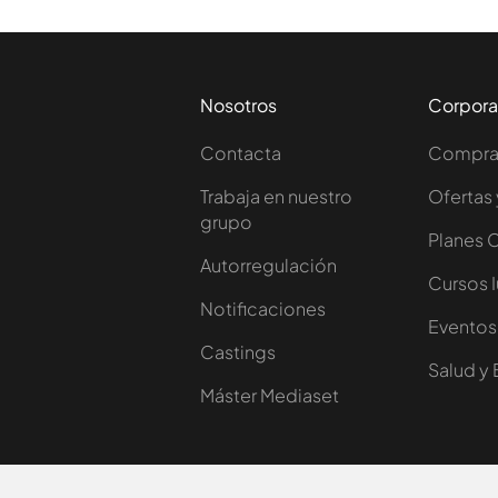
Nosotros
Corpora
Contacta
Comprar
Trabaja en nuestro
Ofertas 
grupo
Planes 
Autorregulación
Cursos 
Notificaciones
Eventos
Castings
Salud y 
Máster Mediaset