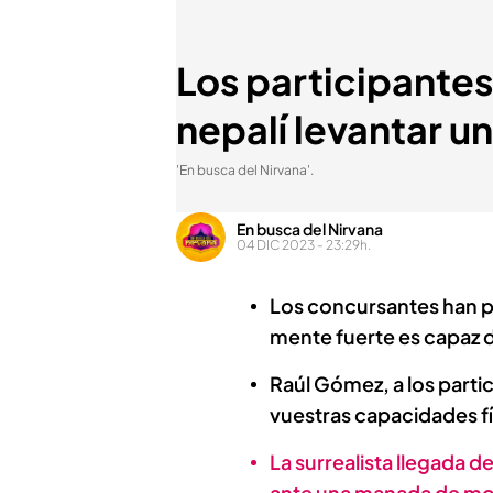
Los participantes
nepalí levantar u
'En busca del Nirvana'.
En busca del Nirvana
04 DIC 2023 - 23:29h.
Los concursantes han 
mente fuerte es capaz d
Raúl Gómez, a los partici
vuestras capacidades fí
La surrealista llegada d
ante una manada de m