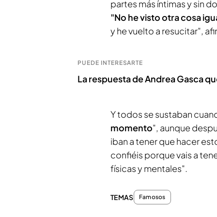
partes más íntimas y sin do
"No he visto otra cosa igu
y he vuelto a resucitar", af
PUEDE INTERESARTE
La respuesta de Andrea Gasca qu
Y todos se sustaban cuan
momento
", aunque despu
iban a tener que hacer est
confiéis porque vais a tene
físicas y mentales".
TEMAS
Famosos