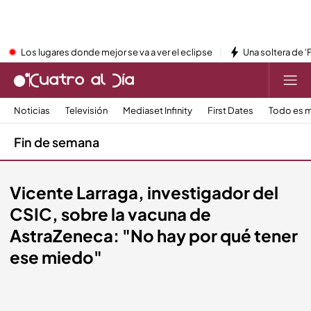
Los lugares donde mejor se va a ver el eclipse
Una soltera de '
Noticias
Televisión
Mediaset Infinity
First Dates
Todo es m
Fin de semana
Vicente Larraga, investigador del
CSIC, sobre la vacuna de
AstraZeneca: "No hay por qué tener
ese miedo"