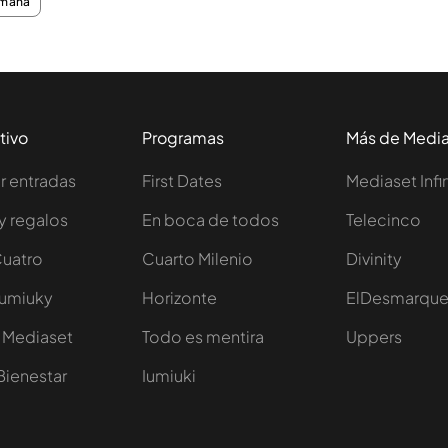
emana
tivo
Programas
Más de Medi
 entradas
First Dates
Mediaset Infi
y regalos
En boca de todos
Telecinco
Cuatro
Cuarto Milenio
Divinity
Iumiuky
Horizonte
ElDesmarqu
 Mediaset
Todo es mentira
Uppers
Bienestar
Iumiuki