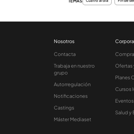
TEMAS
Cuatro al día
Fin de s
Nosotros
Corpora
Contacta
Comprar
Trabaja en nuestro
Ofertas 
grupo
Planes 
Autorregulación
Cursos 
Notificaciones
Eventos
Castings
Salud y 
Máster Mediaset