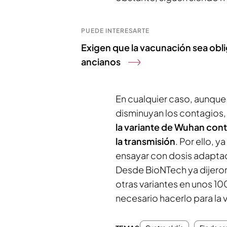
PUEDE INTERESARTE
Exigen que la vacunación sea obli
ancianos
En cualquier caso, aunque
disminuyan los contagios,
la variante de Wuhan contr
la transmisión
. Por ello, 
ensayar con dosis adaptadas
Desde BioNTech ya dijero
otras variantes en unos 1
necesario hacerlo para la v