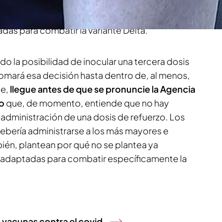
or ahora, solo
debería administrarse a los más
idos
pero también plantean que se empiecen a
das para combatir la variante Delta.
o la posibilidad de inocular una tercera dosis
tomará esa decisión hasta dentro de, al menos,
te,
llegue antes de que se pronuncie la Agencia
o
que, de momento, entiende que no hay
 administración de una dosis de refuerzo. Los
ebería administrarse a los más mayores e
én, plantean por qué no se plantea ya
is adaptadas para combatir específicamente la
 vacunas contra el covid