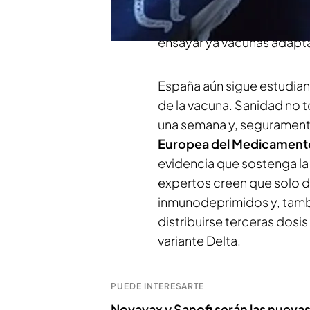
Los expertos creen que, p
mayores e inmunodeprim
ensayar ya vacunas adapta
España aún sigue estudiand
de la vacuna. Sanidad no 
una semana y, seguramen
Europea del Medicament
evidencia que sostenga la
expertos creen que solo d
inmunodeprimidos y, tambi
distribuirse terceras dos
variante Delta.
PUEDE INTERESARTE
Novavax y Sanofi serán las nuevas