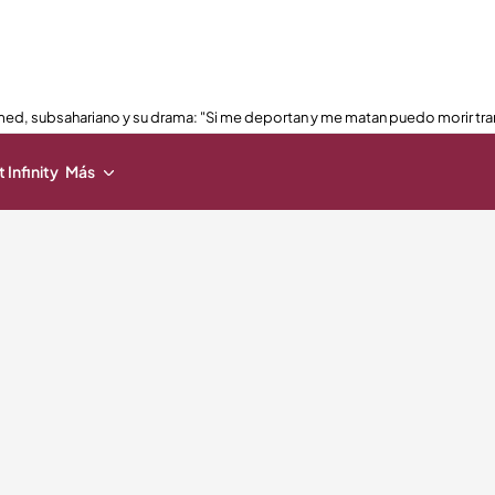
ed, subsahariano y su drama: "Si me deportan y me matan puedo morir tra
 Infinity
Más