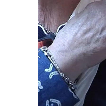
28 AGO 2021 - 14:46h.
Los expertos creen que,
más mayores e inmuno
España aún sigue estudi
dosis de la vacuna
La Agencia Europea de
pronunciado al no ver, 
tercera dosis sea neces
Compartir
España aún sigue estudiand