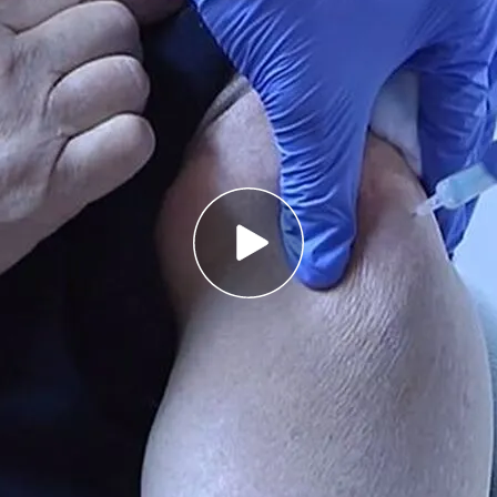
 por ahora, solo debería administrarse a los
deprimidos
ando la posibilidad de inocular una tercera
l Medicamento, de momento, no se ha
por ahora, evidencias suficientes de que esa
aria
o la posibilidad de inocular la tercera vacuna.