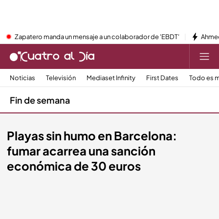
Zapatero manda un mensaje a un colaborador de 'EBDT'
Ahmed
Noticias
Televisión
Mediaset Infinity
First Dates
Todo es m
Fin de semana
Playas sin humo en Barcelona:
fumar acarrea una sanción
económica de 30 euros