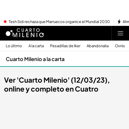
Tesh Sidi rechaza que Marruecos organice el Mundial 2030
Ahm
Lo último
A la carta
Pesadillas de Iker
Abandonalia
Ovnis
Cuarto Milenio a la carta
Ver 'Cuarto Milenio' (12/03/23),
online y completo en Cuatro