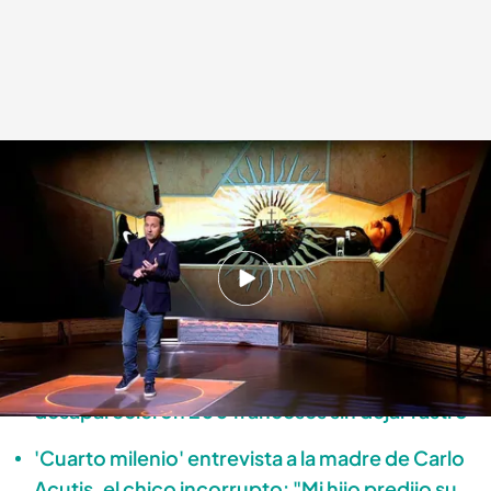
Carlo Acutis, el niño milagro de Italia
Cuarto Milenio
13 MAR 2023 - 00:13h.
Ya disponible el programa completo de
'Cuarto Milenio' del domingo 12 de marzo.
La matanza de Betanzos, en Galicia, en la que
desaparecieron 200 franceses sin dejar rastro
'Cuarto milenio' entrevista a la madre de Carlo
Acutis, el chico incorrupto: "Mi hijo predijo su