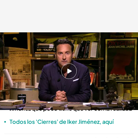
El cierre de Iker Jiménez: sobre el congreso de médicos al que acudió.
Cuarto Milenio
26 JUN 2023 - 00:15h.
La denuncia de Iker Jiménez: por qué los
medios publican lo escandaloso y no lo bueno
Un medio se hace eco de una noticia de Iker
Jiménez que poco tiene que ver con la realidad
Todos los 'Cierres' de Iker Jiménez, aquí