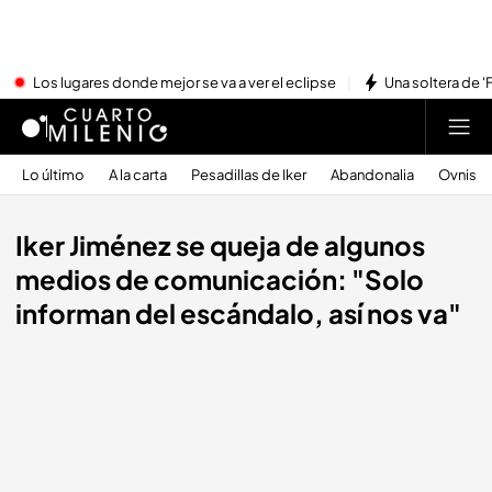
Los lugares donde mejor se va a ver el eclipse
Una soltera de '
Lo último
A la carta
Pesadillas de Iker
Abandonalia
Ovnis
Iker Jiménez se queja de algunos
medios de comunicación: "Solo
informan del escándalo, así nos va"