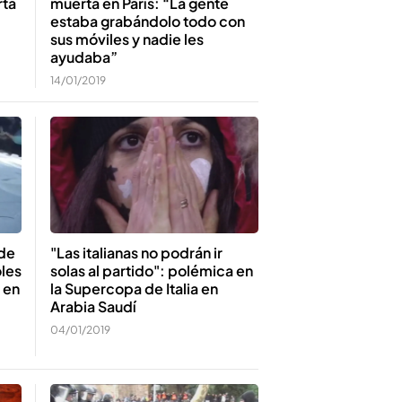
rta
muerta en París: “La gente
estaba grabándolo todo con
sus móviles y nadie les
ayudaba”
14/01/2019
 de
"Las italianas no podrán ir
les
solas al partido": polémica en
 en
la Supercopa de Italia en
Arabia Saudí
04/01/2019