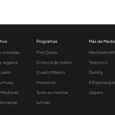
tivo
Programas
Más de Medi
 entradas
First Dates
Mediaset Infi
y regalos
En boca de todos
Telecinco
Cuatro
Cuarto Milenio
Divinity
Iumiuky
Horizonte
ElDesmarqu
 Mediaset
Todo es mentira
Uppers
Bienestar
Iumiuki