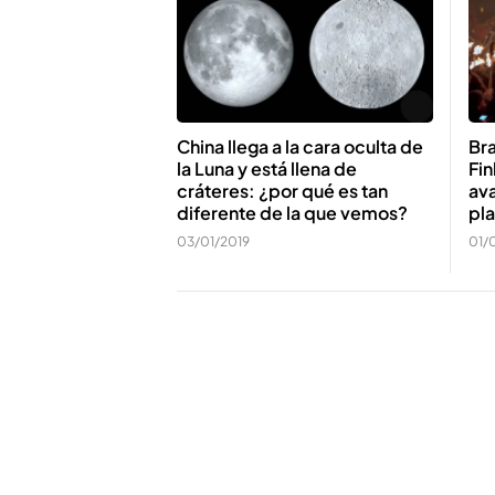
China llega a la cara oculta de
Bra
la Luna y está llena de
Fin
cráteres: ¿por qué es tan
av
diferente de la que vemos?
pl
03/01/2019
01/