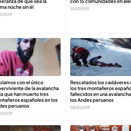
eranza de que sea la
con 15 comunidades en ale
ima noche sin él
23/01/2019
01/2019
blamos con el único
Rescatados los cadáveres
erviviente de la avalancha
los tres montañeros españo
la que han muerto tres
fallecidos en una avalancha
ntañeros españoles en los
los Andes peruanos
des peruanos
08/01/2019
01/2019