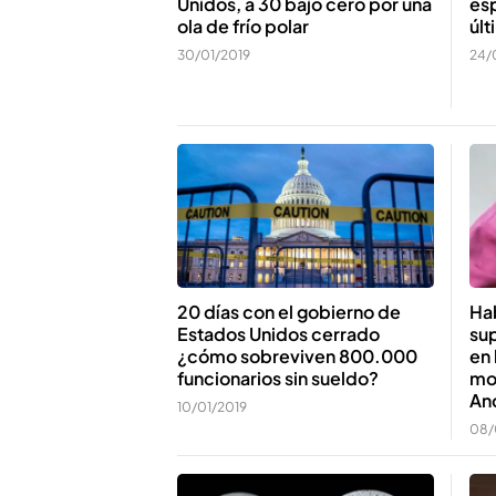
Unidos, a 30 bajo cero por una
esp
ola de frío polar
últ
30/01/2019
24/
20 días con el gobierno de
Ha
Estados Unidos cerrado
sup
¿cómo sobreviven 800.000
en 
funcionarios sin sueldo?
mo
An
10/01/2019
08/