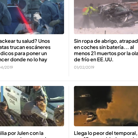
ackear tu salud? Unos
Sin ropa de abrigo, atrapa
atas trucan escáneres
en coches sin batería... al
dicos para poner un
menos 21 muertos por la ol
ncer donde no lo hay
de frío en EE.UU.
04/2019
01/02/2019
ilia por Julen con la
Llega lo peor del temporal,