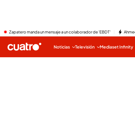
Zapatero manda un mensaje a un colaborador de 'EBDT'
Ahmed
Noticias
Televisión
Mediaset Infinity