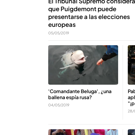
El Tribunal Supremo consider
que Puigdemont puede
presentarse a las elecciones
europeas
05/05/2019
'Comandante Beluga', ¿una
Pa
ballena espía rusa?
apl
"¡p
04/05/2019
28/