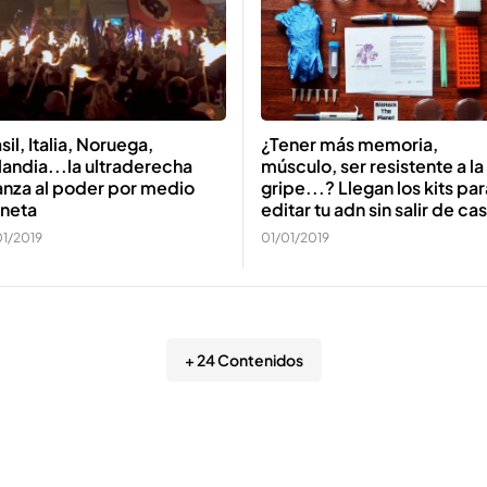
sil, Italia, Noruega,
¿Tener más memoria,
landia...la ultraderecha
músculo, ser resistente a la
anza al poder por medio
gripe...? Llegan los kits par
aneta
editar tu adn sin salir de ca
01/2019
01/01/2019
+ 24 Contenidos