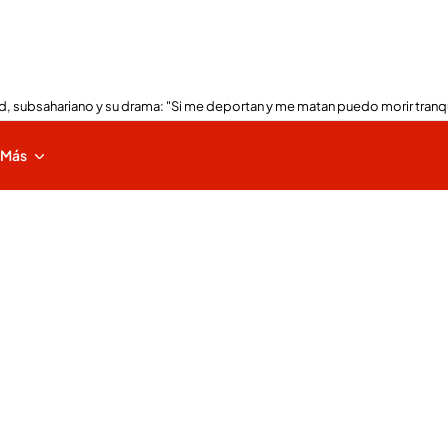
, subsahariano y su drama: "Si me deportan y me matan puedo morir tranq
Más