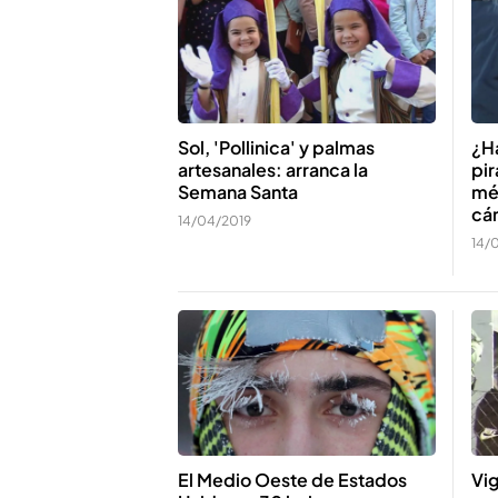
Sol, 'Pollinica' y palmas
¿H
artesanales: arranca la
pir
Semana Santa
mé
cá
14/04/2019
14/
El Medio Oeste de Estados
Vig