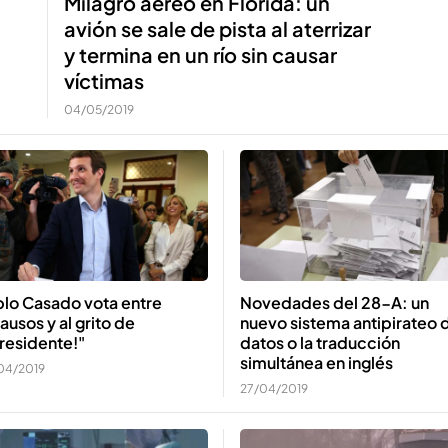
a
Milagro aéreo en Florida: un
avión se sale de pista al aterrizar
y termina en un río sin causar
víctimas
04/05/2019
blo Casado vota entre
Novedades del 28-A: un
ausos y al grito de
nuevo sistema antipirateo 
residente!"
datos o la traducción
simultánea en inglés
04/2019
27/04/2019