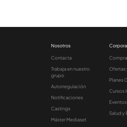
Nosotros
Corpora
Contacta
Comprar
Trabaja en nuestro
Ofertas 
grupo
Planes 
Autorregulación
Cursos 
Notificaciones
Eventos
Castings
Salud y 
Máster Mediaset