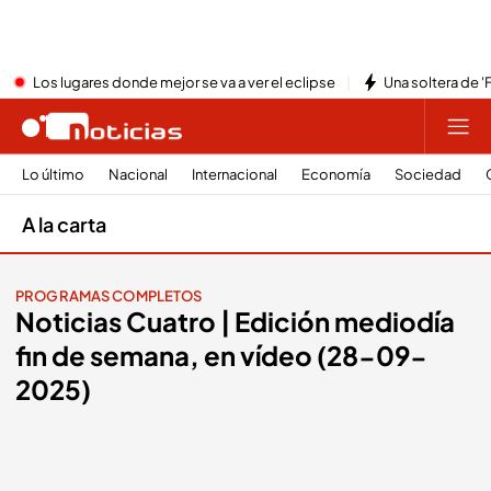
Los lugares donde mejor se va a ver el eclipse
Una soltera de '
Lo último
Nacional
Internacional
Economía
Sociedad
A la carta
PROGRAMAS COMPLETOS
Noticias Cuatro | Edición mediodía
fin de semana, en vídeo (28-09-
2025)