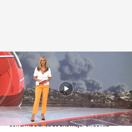
Las noticias, de la mano de Marta Reyero
.
NOTICIAS CUATRO
Redacción digital Noticias Cuatro
28 SEP 2025 - 15:12h.
Ucrania sufre otro ataque masivo por parte del
ejército ruso
Detenido un joven de 21 años por el asesinato
con arma blanca de una mujer en Sevilla