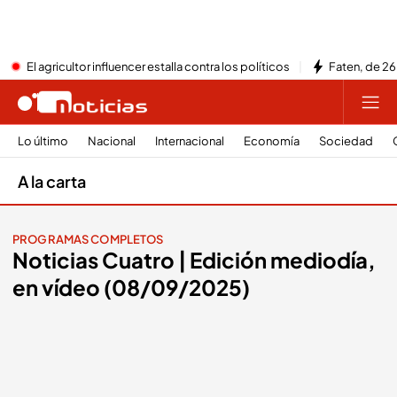
El agricultor influencer estalla contra los políticos
Faten, de 26
Lo último
Nacional
Internacional
Economía
Sociedad
A la carta
PROGRAMAS COMPLETOS
Noticias Cuatro | Edición mediodía,
en vídeo (08/09/2025)