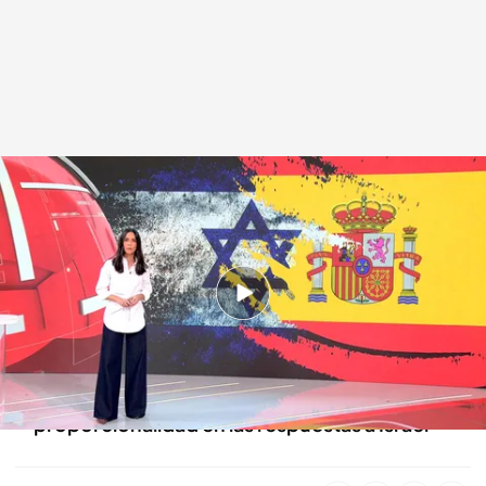
Las noticias, de la mano de Alba Lago
Redacción digital Noticias Cuatro
08 SEP 2025 - 15:21h.
Un joven español está entre las víctimas
mortales de un tiroteo en Jerusalén
Alberto Núñez Feijóo ha pedido
proporcionalidad en las respuestas a Israel