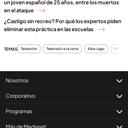
un joven español de 25 años, entre los muertos
en el ataque
¿Castigo sin recreo? Por qué los expertos piden
eliminar esta práctica en las escuelas
TEMAS
Televisión
Televisión a la carta
Alba Lago
Program
Nosotros
Corporativo
Programas
Más de Mediaset