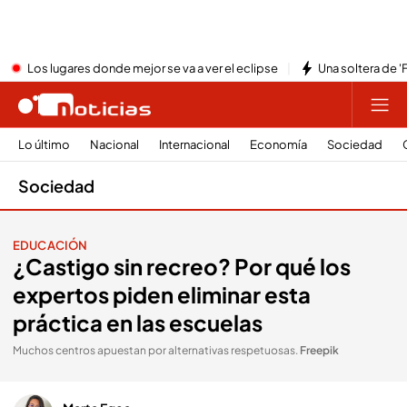
Los lugares donde mejor se va a ver el eclipse
Una soltera de '
Lo último
Nacional
Internacional
Economía
Sociedad
Sociedad
EDUCACIÓN
¿Castigo sin recreo? Por qué los
expertos piden eliminar esta
práctica en las escuelas
Muchos centros apuestan por alternativas respetuosas
.
Freepik