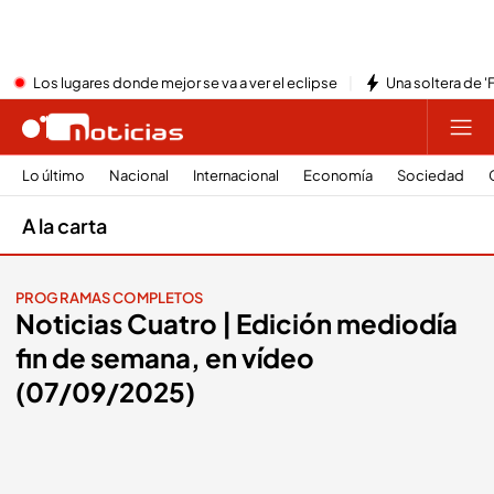
Los lugares donde mejor se va a ver el eclipse
Una soltera de '
Lo último
Nacional
Internacional
Economía
Sociedad
A la carta
PROGRAMAS COMPLETOS
Noticias Cuatro | Edición mediodía
fin de semana, en vídeo
(07/09/2025)