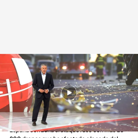
Las noticias, de la mano de Roberto Arce
.
Noticias Cuatro
Redacción digital Noticias Cuatro
07 SEP 2025 - 16:09h.
Aumentan a 387 los palestinos muertos de
hambre por la ofensiva de Israel contra la
Franja de Gaza
España condena el ataque ruso con más de