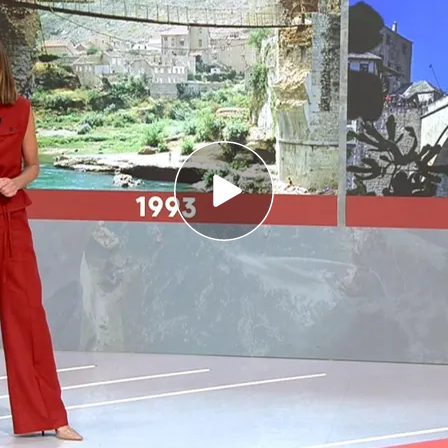
a los edificios altos porque asegura que
os bloques
emán dado por muerto en el accidente del
ltos en Gaza
a
los edificios altos. Un
bloque de 14 pisos
se ha
entras los gazatíes, que viven en tiendas en
mareda. Según Israel, lo que queda de
Hamás
se
ltos. Lo han hecho justo después de que el
 amenazara con "abrir las puertas del infierno” en