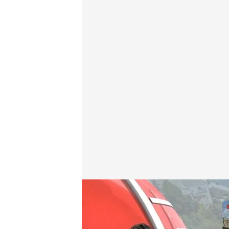
Las noticias, de la mano de Diego Losada y Mónica
Redacción digital Noticias Cuatro
05 SEP 2025 - 21:50h.