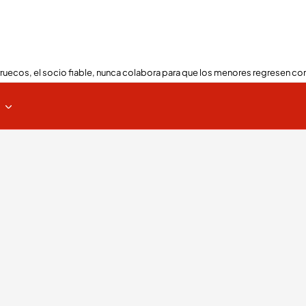
ruecos, el socio fiable, nunca colabora para que los menores regresen con
s