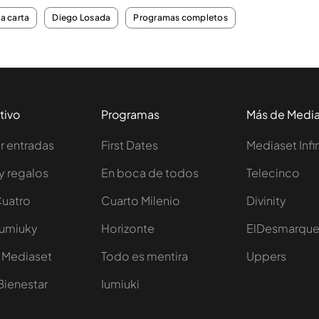
la carta
Diego Losada
Programas completos
tivo
Programas
Más de Medi
 entradas
First Dates
Mediaset Infi
y regalos
En boca de todos
Telecinco
Cuatro
Cuarto Milenio
Divinity
Iumiuky
Horizonte
ElDesmarqu
 Mediaset
Todo es mentira
Uppers
Bienestar
Iumiuki