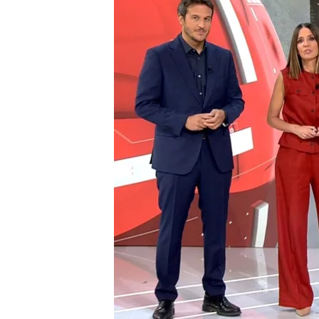
Israel bombardea en Gaz
Hamás se refugia en es
Hallan con vida a un al
funicular de Lisboa
Compartir
Israel bombardea edificios a
Israel bombardea en
Gaz
derrumbado en segundos mi
las calles, huyen de la hu
refugia en los edificios a
ministro de defensa israelí