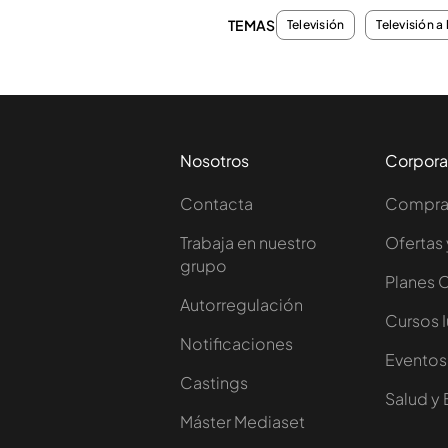
TEMAS
Televisión
Televisión a 
Nosotros
Corpora
Contacta
Comprar
Trabaja en nuestro
Ofertas 
grupo
Planes 
Autorregulación
Cursos 
Notificaciones
Eventos
Castings
Salud y 
Máster Mediaset