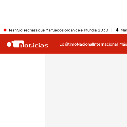
Tesh Sidi rechaza que Marruecos organice el Mundial 2030
Mar
Lo último
Nacional
Internacional
Má