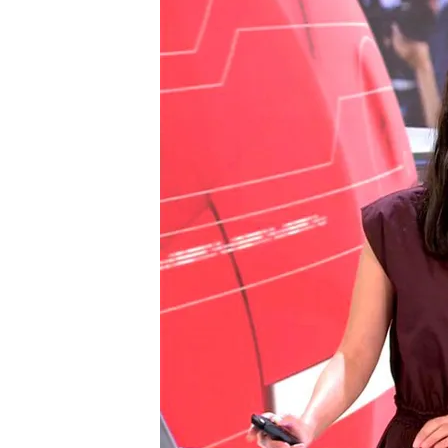
El juez manda a prisión 
16 comunidades están en
superar los 40 grados
Compartir
El juez manda a prisión provi
El
exnúmero tres del PSO
Cerdán ha negado haber co
víctima de una persecución
Sánchez. El magistrado ve 
cohecho y tráfico de influ
provisional
y sin fianza po