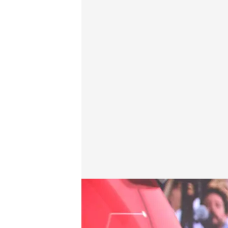
Las noticias, de la mano de Alba Lago
Redacción digital Noticias Cuatro
30 JUN 2025 - 15:23h.