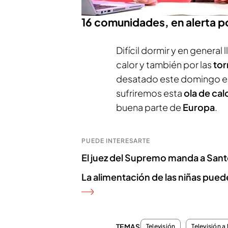
pruebas.
16 comunidades, en alerta p
Difícil dormir y en general 
calor y también por las
to
desatado este domingo en
sufriremos esta
ola de cal
buena parte de
Europa
.
PUEDE INTERESARTE
El juez del Supremo manda a Santos
La alimentación de las niñas pued
TEMAS
Televisión
Televisión a 