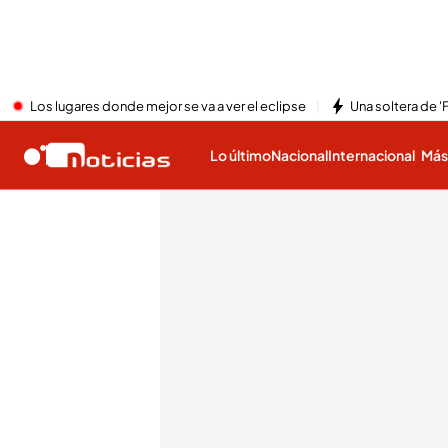
Los lugares donde mejor se va a ver el eclipse
Una soltera de '
Lo último
Nacional
Internacional
Má