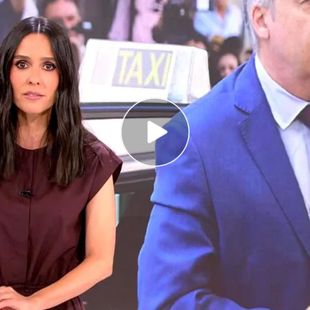
provisional y sin fianza a Santos Cerdán
 alerta por altas temperaturas que van a
sional y sin fianza a Santos Cerdán
E
ha declarado esta mañana en el Supremo.
brado comisiones y le ha dicho al juez que es
 política por haber negociado la investidura de
delitos de integración en organización criminal,
encias. El magistrado lo manda a
prisión
r posible riesgo de fuga o eliminación de