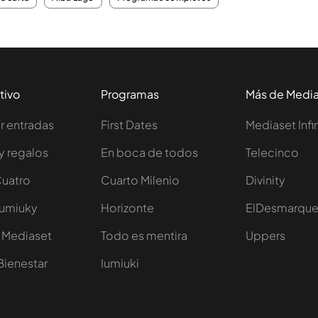
tivo
Programas
Más de Medi
 entradas
First Dates
Mediaset Infi
y regalos
En boca de todos
Telecinco
Cuatro
Cuarto Milenio
Divinity
Iumiuky
Horizonte
ElDesmarqu
 Mediaset
Todo es mentira
Uppers
Bienestar
Iumiuki