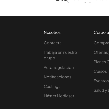
Nosotros
Corpora
Contacta
Comprar
Trabaja en nuestro
Ofertas 
grupo
Planes 
Autorregulación
Cursos 
Notificaciones
Eventos
Castings
Salud y 
Máster Mediaset