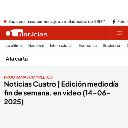
Zapatero manda un mensaje a un colaborador de 'EBDT'
Faten,
Lo último
Nacional
Internacional
Economía
Sociedad
A la carta
PROGRAMAS COMPLETOS
Noticias Cuatro | Edición mediodía
fin de semana, en vídeo (14-06-
2025)