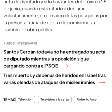
acta de diputado y si lo hará antes del próximo 25
de junio, cuando está citado a declarar
voluntariamente, en el marco de las pesquisas por
la presunta trama de cobro de comisiones a
cambio de obra pública.
PUEDE INTERESARTE
Santos Cerdán todavía no ha entregado su acta
de diputado mientras la oposición sigue
cargando contra el PSOE
Tres muertos y decenas de heridos en Israel tras
varias oleadas de ataques de misiles iraníes
TEMAS
Televisión
Televisión a la carta
Roberto Arce
Mart