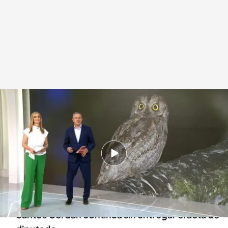
Las noticias, de la mano de Roberto Arce y Marta Reyero
.
Noticias Cuatro
Redacción digital Noticias Cuatro
14 JUN 2025 - 15:56h.
Irán responde a Israel con el lanzamiento de
varios misiles: tres muertos y más de un
centenar de heridos
Santos Cerdán continúa sin entregar el acta de