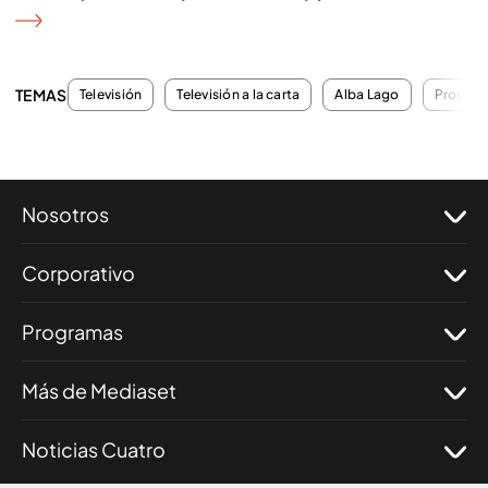
TEMAS
Televisión
Televisión a la carta
Alba Lago
Program
Nosotros
Corporativo
Programas
Más de Mediaset
Noticias Cuatro