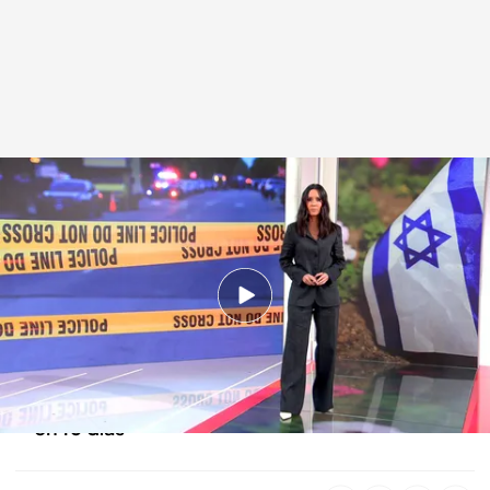
Las noticias, de la mano de Alba Lago
Redacción digital Noticias Cuatro
02 JUN 2025 - 15:18h.
Drones de 400 euros destrozan 40
bombarderos estratégicos rusos
En Estados Unidos, segundo ataque antisemita
en 10 días