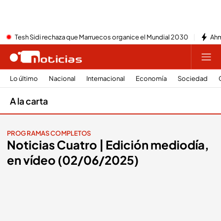
Tesh Sidi rechaza que Marruecos organice el Mundial 2030
Ahm
Lo último
Nacional
Internacional
Economía
Sociedad
A la carta
PROGRAMAS COMPLETOS
Noticias Cuatro | Edición mediodía,
en vídeo (02/06/2025)