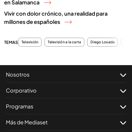
en Salamanca
Vivir con dolor crónico, una realidad para
millones de españoles
TEMAS
Televisión
Televisión a la carta
Diego Losada
Pro
Nosotros
Corporativo
Programas
Más de Mediaset