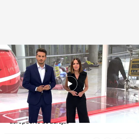
Las noticias, de la mano de Mónica Sanz y Diego Losada
Redacción digital Noticias Cuatro
21 MAY 2025 - 21:44h.
Asesinado en Pozuelo, Madrid, un exasesor del
anterior presidente de Ucrania
Comienzan los controles en los accesos al
aeropuerto de Barajas