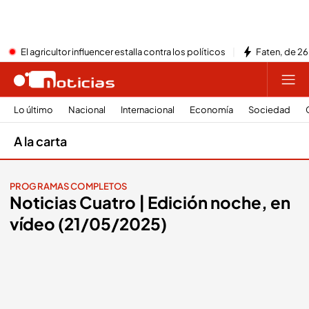
El agricultor influencer estalla contra los políticos
Faten, de 26
Lo último
Nacional
Internacional
Economía
Sociedad
A la carta
PROGRAMAS COMPLETOS
Noticias Cuatro | Edición noche, en
vídeo (21/05/2025)