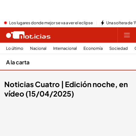
Los lugares donde mejor se va a ver el eclipse
Una soltera de '
Lo último
Nacional
Internacional
Economía
Sociedad
A la carta
Noticias Cuatro | Edición noche, en
vídeo (15/04/2025)