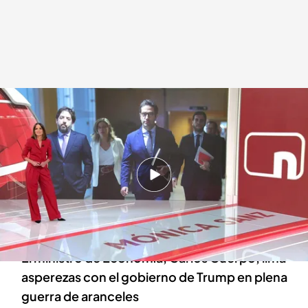
Las noticias, de la mano de Mónica Sanz
Redacción digital Noticias Cuatro
15 ABR 2025 - 21:41h.
El tiempo esta Semana Santa no da tregua en
una jornada con fuertes nevadas, granizo y
mucho frío
El ministro de Economía, Carlos Cuerpo, lima
asperezas con el gobierno de Trump en plena
guerra de aranceles