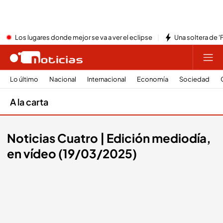
Los lugares donde mejor se va a ver el eclipse
Una soltera de '
Lo último
Nacional
Internacional
Economía
Sociedad
A la carta
Noticias Cuatro | Edición mediodía,
en vídeo (19/03/2025)