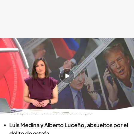
Las noticias, de la mano de Lidia Camón
Redacción digital Noticias Cuatro
19 MAR 2025 - 16:23h.
Los equipos de rescate encuentran a los dos
desaparecidos por la borrasca Laurence
El marido de Andrea guía a la Policía hasta el
bosque donde ocultó su cuerpo
Luis Medina y Alberto Luceño, absueltos por el
delito de estafa