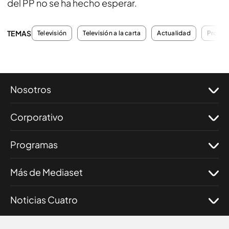
del PP no se ha hecho esperar.
TEMAS
Televisión
Televisión a la carta
Actualidad
Progra
Nosotros
Corporativo
Programas
Más de Mediaset
Noticias Cuatro