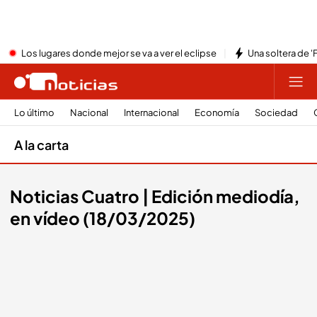
Los lugares donde mejor se va a ver el eclipse
Una soltera de '
Lo último
Nacional
Internacional
Economía
Sociedad
A la carta
Noticias Cuatro | Edición mediodía,
en vídeo (18/03/2025)