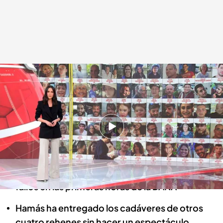
Las noticias, de la mano de Alba Lago
Redacción digital Noticias Cuatro
27 FEB 2025 - 16:16h.
La expareja de Ábalos cobraba de dos
empresas públicas a las que no iba a trabajar
El presidente valenciano culpa a otros de los
fallos en las primeras horas de la DANA
Hamás ha entregado los cadáveres de otros
cuatro rehenes sin hacer un espectáculo