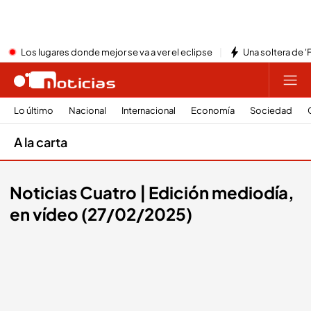
Los lugares donde mejor se va a ver el eclipse
Una soltera de '
Lo último
Nacional
Internacional
Economía
Sociedad
A la carta
Noticias Cuatro | Edición mediodía,
en vídeo (27/02/2025)