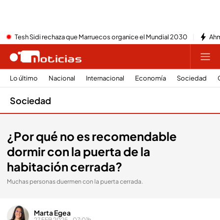
Tesh Sidi rechaza que Marruecos organice el Mundial 2030
Ahm
Lo último
Nacional
Internacional
Economía
Sociedad
Sociedad
¿Por qué no es recomendable
dormir con la puerta de la
habitación cerrada?
Muchas personas duermen con la puerta cerrada.
Marta Egea
27 FEB 2025 - 07:01h.