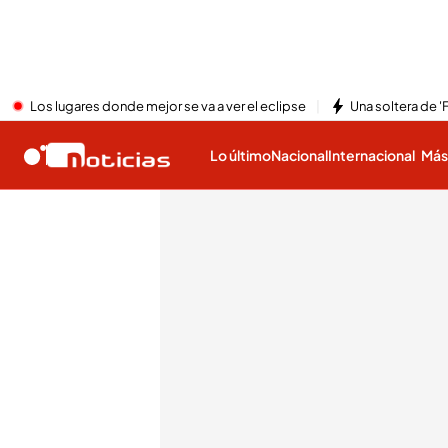
Los lugares donde mejor se va a ver el eclipse
Una soltera de '
Lo último
Nacional
Internacional
Má