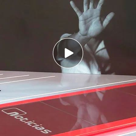
al montañero de 23 años que ha estado perdido
 Europa
iversario de la ley contra la violencia de
or fabricar supuestamente explosivos ha
n cargos
años que llevaba cuatro días desaparecido en
o localizado y rescatado con vida. A pesar de
 auxilio para que el helicóptero lo viera y ya ha