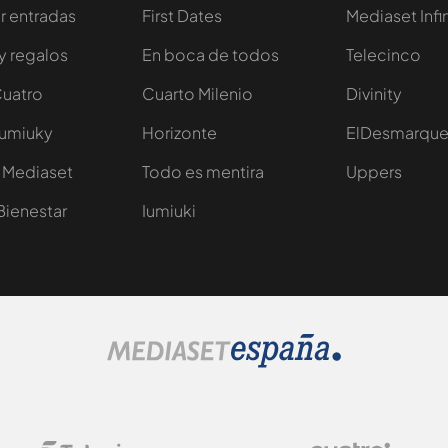
 entradas
First Dates
Mediaset Infi
y regalos
En boca de todos
Telecinco
Cuatro
Cuarto Milenio
Divinity
Iumiuky
Horizonte
ElDesmarqu
 Mediaset
Todo es mentira
Uppers
Bienestar
Iumiuki