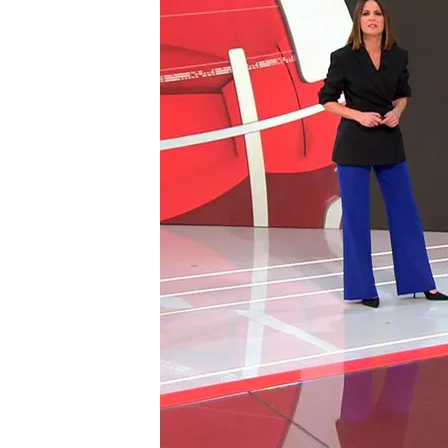
Rescatan sano y salvo 
cuatro días en Picos de
Conmemoración del 20 an
género en España
El youtuber detenido p
quedado en libertad co
Compartir
Montañero rescatado
El joven montañero de 23 
los Picos de Europa ha sid
sus heridas consiguió pedir