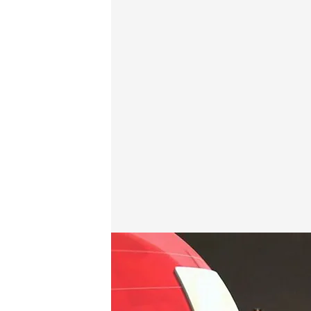
Las noticias, de la mano de Mónica Sanz
Redacción digital Noticias Cuatro
27 DIC 2024 - 21:27h.