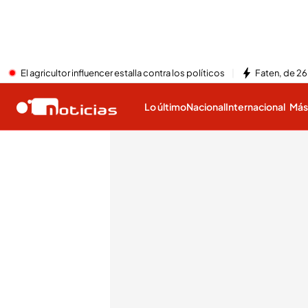
El agricultor influencer estalla contra los políticos
Faten, de 26
Lo último
Nacional
Internacional
Má