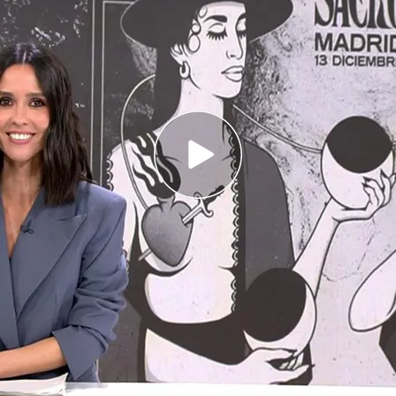
a de Presidentes en Santander
Bonaire reabre sus puertas tras la DANA
as y su uso para las viviendas afectadas por la
 en Santander
ferencia de Presidentes,
una cita que no se
tres años. El saludo entre Pedro Sánchez e
gélido. Sobre la mesa hay cuatro temas
o ánimo de llegar a acuerdos. Los populares han
 aceptar la
financiación autonómica
de