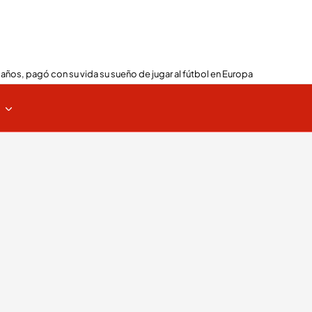
 años, pagó con su vida su sueño de jugar al fútbol en Europa
s