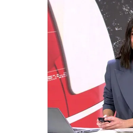
Comienza la Conferenci
El centro comercial de 
Las cámaras termográfic
DANA
Compartir
Conferencia de Presidentes
Hoy ha comenzado la
Con
realizaba desde hace casi 
Isabel Díaz Ayuso ha sido 
polémicos y, a priori, poc
remarcado que no piensan