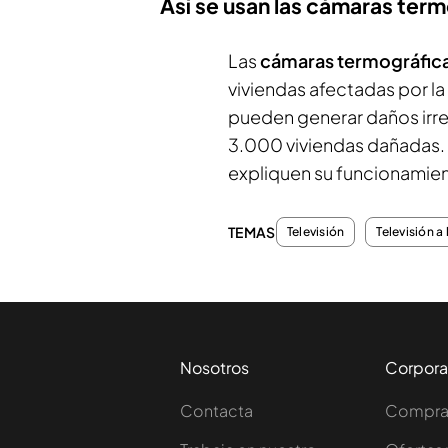
Así se usan las cámaras ter
Las
cámaras termográfic
viviendas afectadas por la
pueden generar daños irrev
3.000 viviendas dañadas.
expliquen su funcionamie
TEMAS
Televisión
Televisión a 
Nosotros
Corpora
Contacta
Comprar