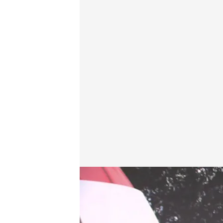
Las noticias, de la mano de Alba Lago
Redacción digital Noticias Cuatro
13 DIC 2024 - 15:31h.