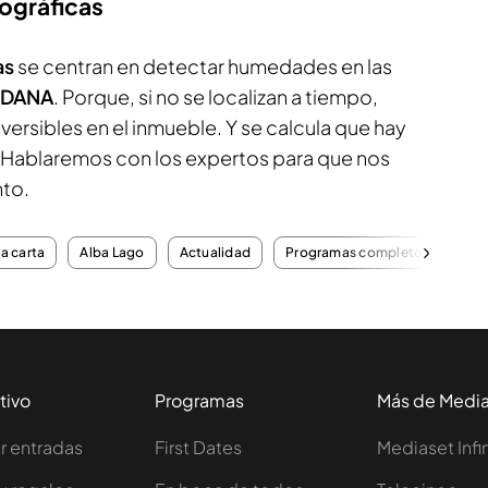
mográficas
as
se centran en detectar humedades en las
DANA
. Porque, si no se localizan a tiempo,
ersibles en el inmueble. Y se calcula que hay
 Hablaremos con los expertos para que nos
nto.
la carta
Alba Lago
Actualidad
Programas completos
tivo
Programas
Más de Medi
 entradas
First Dates
Mediaset Infi