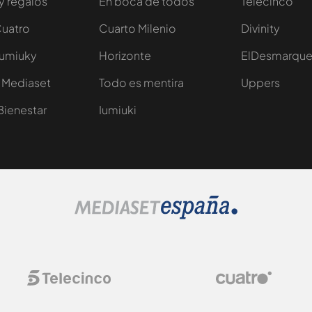
y regalos
En boca de todos
Telecinco
Cuatro
Cuarto Milenio
Divinity
Iumiuky
Horizonte
ElDesmarqu
 Mediaset
Todo es mentira
Uppers
Bienestar
Iumiuki