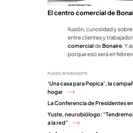
Cataluña
.
El centro comercial de Bonai
Ilusión, curiosidad y sobr
entre clientes y trabajadore
comercial
de
Bonaire
. Y 
porque eso será en febrero
PUEDE INTERESARTE
‘Una casa para Pepica’, la campañ
hogar
La Conferencia de Presidentes en
Yuste, neurobiólogo: “Tendremos 
a la red”