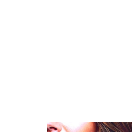
Manu Tenorio habla sobre los insultos que recibió t