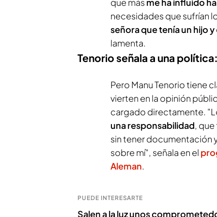
que más
me ha influido ha
necesidades que sufrían l
señora que tenía un hijo 
lamenta.
Tenorio señala a una polític
Pero Manu Tenorio tiene c
vierten en la opinión públi
cargado directamente. "
una responsabilidad
, que
sin tener documentación 
sobre mí", señala en el
pro
Aleman
.
PUEDE INTERESARTE
Salen a la luz unos comprometed