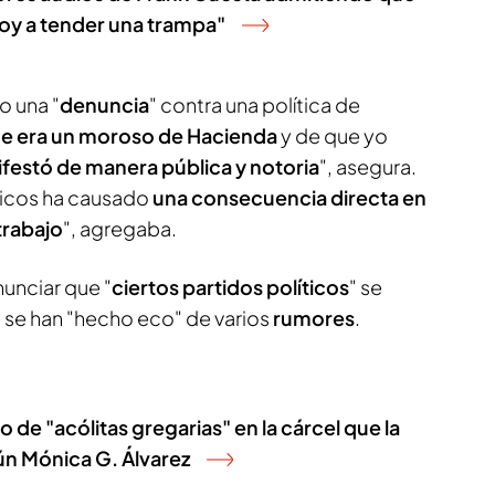
voy a tender una trampa"
o una "
denuncia
" contra una política de
e era un moroso de Hacienda
y de que yo
ifestó de manera pública y notoria
", asegura.
íticos ha causado
una consecuencia directa en
trabajo
", agregaba.
nunciar que "
ciertos partidos políticos
" se
e se han "hecho eco" de varios
rumores
.
 de "acólitas gregarias" en la cárcel que la
ún Mónica G. Álvarez