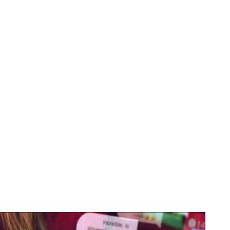
ras hacer pública la denuncia contra sus 'inquiokupas'