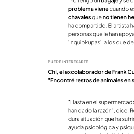
"Yo tengo un
bagaje
y sé 
problema viene
cuando es
chavales
que
no tienen h
ha compartido. El artista 
personas que le han apoya
'inquiokupas', a los que 
PUEDE INTERESARTE
Chi, el excolaborador de Frank C
"Encontré restos de animales en s
"Hasta en el supermercado
han dado la razón", dice. 
dura situación que ha sufri
ayuda psicológica y psiqui