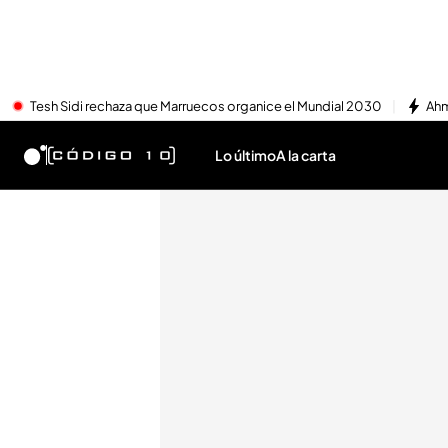
Tesh Sidi rechaza que Marruecos organice el Mundial 2030
Ahm
Lo último
A la carta