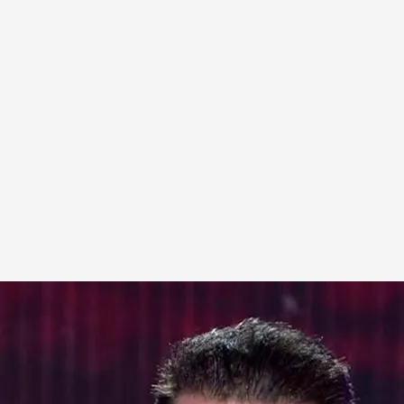
ticos" en 'Código 10'