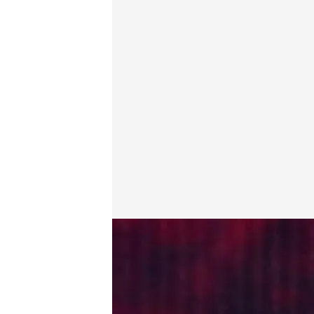
Manu Tenorio, tajante contra "ciertos partidos polí
Miguel Salazar
07 MAY 2025 - 02:25h.