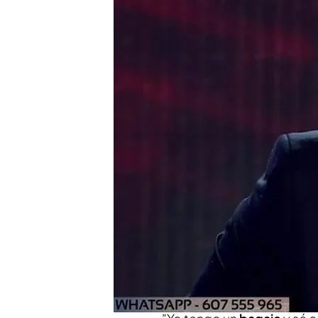
Manu Tenorio se ha sent
acoso en redes
El cantante afirma que e
"trabajo"
Código 10 | Programa 
Compartir
Figuras públicas como S
Tenorio saben lo que es con
compartido en directo en
que ha recibido en los últ