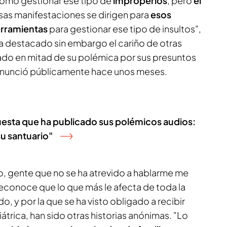
como gestionar ese tipo de
improperios
, pero
el
as manifestaciones se dirigen para
esos
erramientas
para gestionar ese tipo de insultos",
ha destacado sin embargo el cariño de otras
do en mitad de su polémica por sus presuntos
denunció públicamente hace unos meses.
uesta que ha publicado sus polémicos audios:
u santuario"
, gente que no se ha atrevido a hablarme me
Reconoce que lo que más le afecta de toda la
do, y por la que se ha visto obligado a recibir
átrica, han sido otras historias anónimas. "Lo