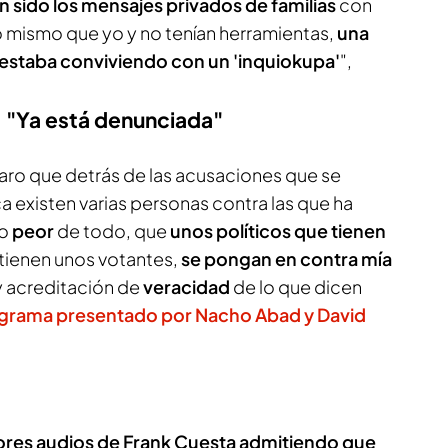
n sido los mensajes privados de familias
con
o mismo que yo y no tenían herramientas,
una
y estaba conviviendo con un 'inquiokupa'
",
a: "Ya está denunciada"
laro que detrás de las acusaciones que se
ca existen varias personas contra las que ha
Lo
peor
de todo, que
unos políticos que tienen
 tienen unos votantes,
se pongan en contra mía
y acreditación de
veracidad
de lo que dicen
grama presentado por Nacho Abad y David
ores audios de Frank Cuesta admitiendo que