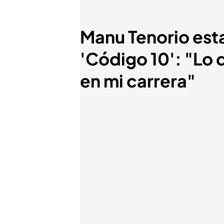
Manu Tenorio esta
'Código 10': "Lo 
en mi carrera"