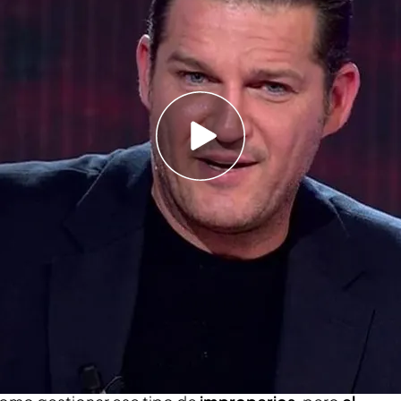
ado en 'Código 10' para conversar sobre el
l odio recibido ha afectado a su "salud" y a su
completo, en vídeo (06/05/25)
amantha Hudson,
Karla Sofía Gascón
o Manu
vivir con el odio diario. Este último lo ha
 'Código 10', donde
ha hablado de los insultos
imos tiempos en redes sociales.