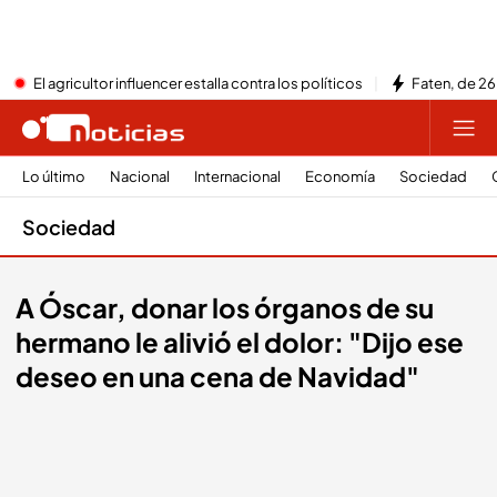
El agricultor influencer estalla contra los políticos
Faten, de 26
Lo último
Nacional
Internacional
Economía
Sociedad
Sociedad
A Óscar, donar los órganos de su
hermano le alivió el dolor: "Dijo ese
deseo en una cena de Navidad"