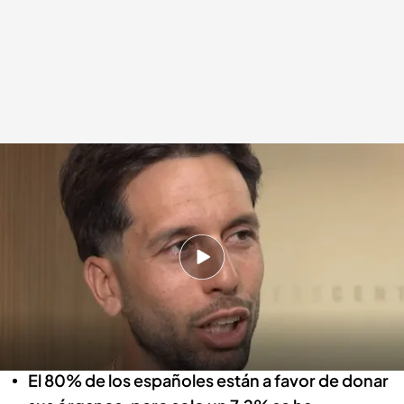
A Óscar, donar los órganos de su hermano le alivió el dolor
.
Imagen: Hugo
Pérez
Patricia Pereda
03 JUN 2026 - 16:22h.
El hermano de Óscar salvó muchas vidas: fue
su madre la que se acordó que quería ser
donante.
El 80% de los españoles están a favor de donar