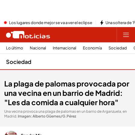
Los lugares donde mejor se va a ver el eclipse
Una soltera de '
Lo último
Nacional
Internacional
Economía
Sociedad
Sociedad
La plaga de palomas provocada por
una vecina en un barrio de Madrid:
"Les da comida a cualquier hora"
Una vecina provoca una plaga de palomas en un barrio de Arganzuela, en
Madrid
.
Imagen: Alberto Güemes/G.Pérez