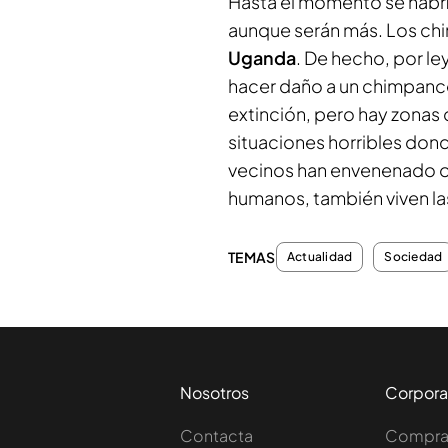
Hasta el momento se habr
aunque serán más. Los ch
Uganda
. De hecho, por le
hacer daño a un chimpancé
extinción, pero hay zonas
situaciones horribles don
vecinos han envenenado o
humanos, también viven l
TEMAS
Actualidad
Sociedad
Nosotros
Corpora
Contacta
Comprar