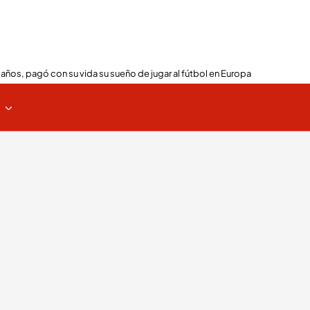
 años, pagó con su vida su sueño de jugar al fútbol en Europa
s