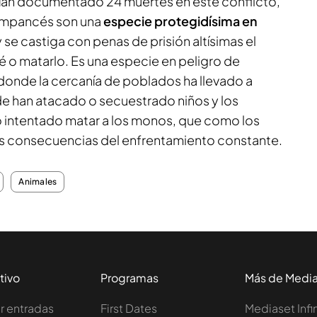
ían documentado 24 muertes en este conflicto,
impancés son una
especie protegidísima en
y se castiga con penas de prisión altísimas el
 o matarlo. Es una especie en peligro de
 donde la cercanía de poblados ha llevado a
de han atacado o secuestrado niños y los
 intentado matar a los monos, que como los
as consecuencias del enfrentamiento constante.
Animales
tivo
Programas
Más de Medi
 entradas
First Dates
Mediaset Infi