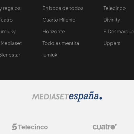
y regalos
En boca de todos
Telecinco
Cuatro
Cuarto Milenio
Divinity
Iumiuky
Horizonte
ElDesmarqu
 Mediaset
Todo es mentira
Uppers
Bienestar
Iumiuki