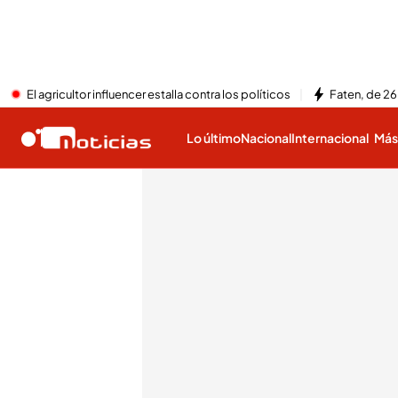
El agricultor influencer estalla contra los políticos
Faten, de 26
Lo último
Nacional
Internacional
Má