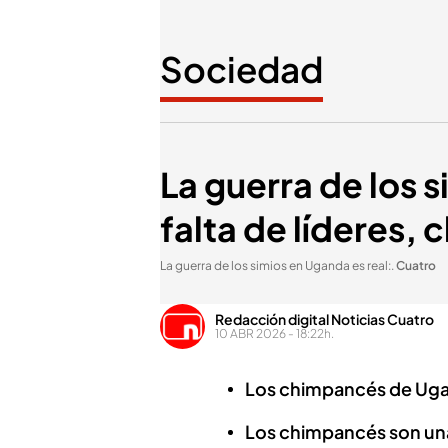
Sociedad
La guerra de los s
falta de líderes, 
La guerra de los simios en Uganda es real:
.
Cuatro
Redacción digital Noticias Cuatro
10 ABR 2026 - 18:22h.
Los chimpancés de Ugand
Los chimpancés son un