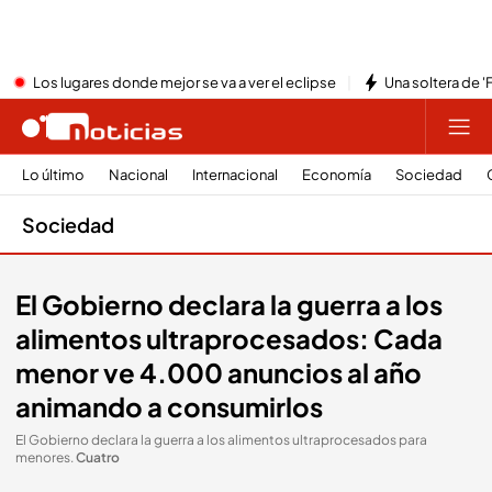
Los lugares donde mejor se va a ver el eclipse
Una soltera de '
Lo último
Nacional
Internacional
Economía
Sociedad
Sociedad
El Gobierno declara la guerra a los
alimentos ultraprocesados: Cada
menor ve 4.000 anuncios al año
animando a consumirlos
El Gobierno declara la guerra a los alimentos ultraprocesados para
menores
.
Cuatro