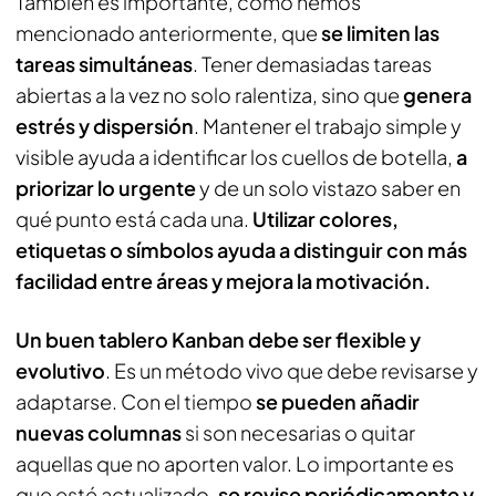
También es importante, como hemos
mencionado anteriormente, que
se limiten las
tareas simultáneas
. Tener demasiadas tareas
abiertas a la vez no solo ralentiza, sino que
genera
estrés y dispersión
. Mantener el trabajo simple y
visible ayuda a identificar los cuellos de botella,
a
priorizar lo urgente
y de un solo vistazo saber en
qué punto está cada una.
Utilizar colores,
etiquetas o símbolos ayuda a distinguir con más
facilidad entre áreas y mejora la motivación.
Un buen tablero Kanban debe ser flexible y
evolutivo
. Es un método vivo que debe revisarse y
adaptarse. Con el tiempo
se pueden añadir
nuevas columnas
si son necesarias o quitar
aquellas que no aporten valor. Lo importante es
que esté actualizado,
se revise periódicamente y