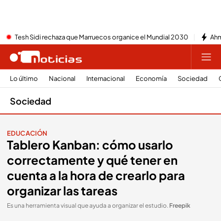
Tesh Sidi rechaza que Marruecos organice el Mundial 2030
Ahm
Lo último
Nacional
Internacional
Economía
Sociedad
Sociedad
EDUCACIÓN
Tablero Kanban: cómo usarlo
correctamente y qué tener en
cuenta a la hora de crearlo para
organizar las tareas
Es una herramienta visual que ayuda a organizar el estudio
.
Freepik