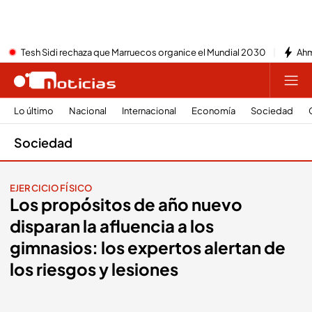
Tesh Sidi rechaza que Marruecos organice el Mundial 2030
Ahm
Lo último
Nacional
Internacional
Economía
Sociedad
Sociedad
EJERCICIO FÍSICO
Los propósitos de año nuevo
disparan la afluencia a los
gimnasios: los expertos alertan de
los riesgos y lesiones