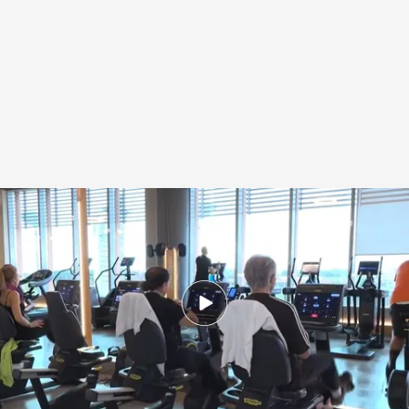
Los expertos alertan de los riesgos y lesiones que se pueden producir en el
gimnasio
.
NOTICIAS CUATRO
Redacción digital Noticias Cuatro
10 ENE 2026 - 15:41h.
Enero dispara la afluencia a los gimnasios, pero
los expertos alertan de los riesgos que pueden
ocasionar a nuestra salud