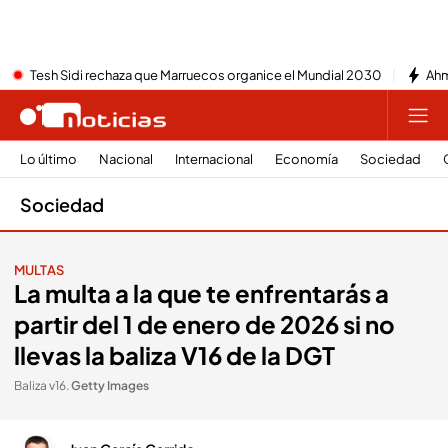
Tesh Sidi rechaza que Marruecos organice el Mundial 2030
Ahm
Lo último
Nacional
Internacional
Economía
Sociedad
Sociedad
MULTAS
La multa a la que te enfrentarás a
partir del 1 de enero de 2026 si no
llevas la baliza V16 de la DGT
Baliza v16
.
Getty Images