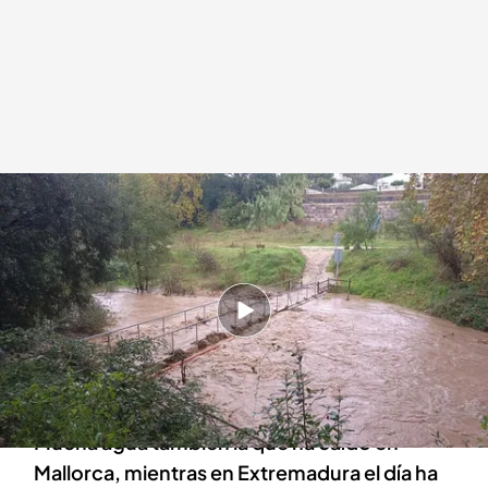
Una imagen de las lluvias caídas en Cataluña
.
EFE
Redacción digital Noticias Cuatro
06 NOV 2025 - 21:18h.
Las lluvias en Cataluña han obligado a cancelar
vuelos y ha anegado bajos y carreteras, sin
daños personales.
Mucha agua también la que ha caído en
Mallorca, mientras en Extremadura el día ha